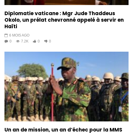
Diplomatie vaticane : Mgr Jude Thaddeus
Okolo, un prélat chevronné appelé à servir en
Haïti
6 MOIS AGO
0
7.2K
0
0
Un an de mission, un an d’échec pour la MMS