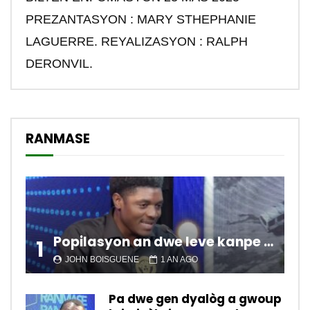
PREZANTASYON : MARY STHEPHANIE
LAGUERRE. REYALIZASYON : RALPH
DERONVIL.
RANMASE
Popilasyon an dwe leve kanpe pou chanje sitiyasyon kawotik l’ap viv nan peyi a.
1
JOHN BOISGUENE
1 AN AGO
Pa dwe gen dyalòg a gwoup