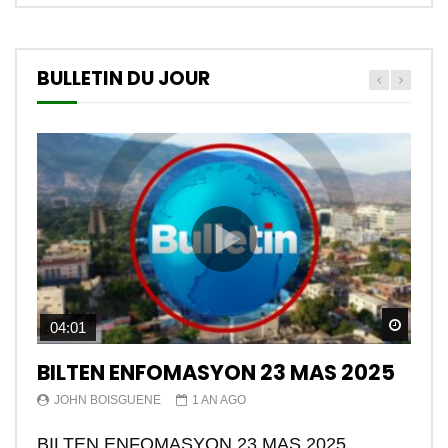
BULLETIN DU JOUR
Watch
04:01
BILTEN ENFOMASYON 23 MAS 2025
JOHN BOISGUENE
1 AN AGO
BILTEN ENFOMASYON 23 MAS 2025