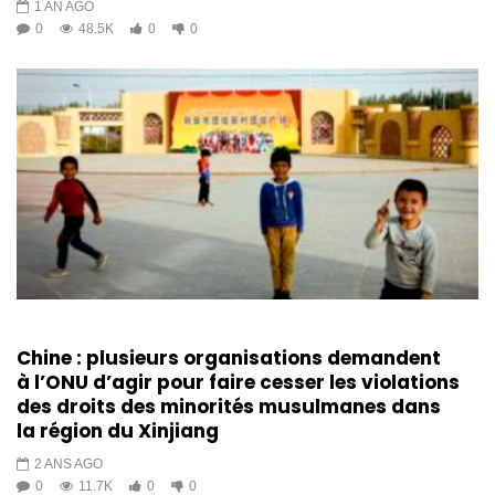
1 AN AGO
0
48.5K
0
0
Chine : plusieurs organisations demandent
à l’ONU d’agir pour faire cesser les violations
des droits des minorités musulmanes dans
la région du Xinjiang
2 ANS AGO
0
11.7K
0
0