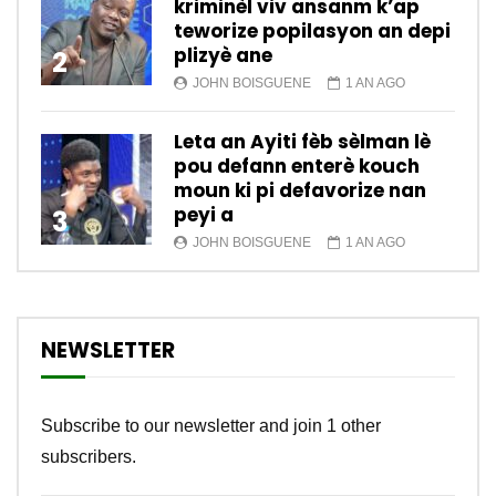
kriminèl viv ansanm k’ap
teworize popilasyon an depi
plizyè ane
2
JOHN BOISGUENE
1 AN AGO
Leta an Ayiti fèb sèlman lè
pou defann enterè kouch
moun ki pi defavorize nan
peyi a
3
JOHN BOISGUENE
1 AN AGO
NEWSLETTER
Subscribe to our newsletter and join 1 other
subscribers.