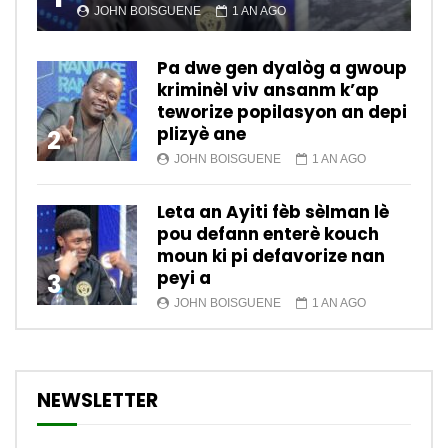
JOHN BOISGUENE
1 AN AGO
Pa dwe gen dyalòg a gwoup
kriminèl viv ansanm k’ap
teworize popilasyon an depi
plizyè ane
2
JOHN BOISGUENE
1 AN AGO
Leta an Ayiti fèb sèlman lè
pou defann enterè kouch
moun ki pi defavorize nan
peyi a
3
JOHN BOISGUENE
1 AN AGO
NEWSLETTER