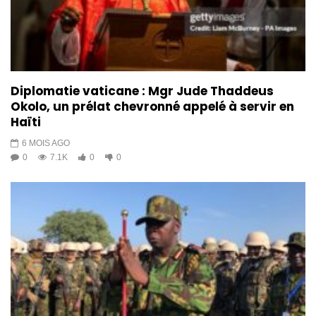
Diplomatie vaticane : Mgr Jude Thaddeus
Okolo, un prélat chevronné appelé à servir en
Haïti
6 MOIS AGO
0
7.1K
0
0