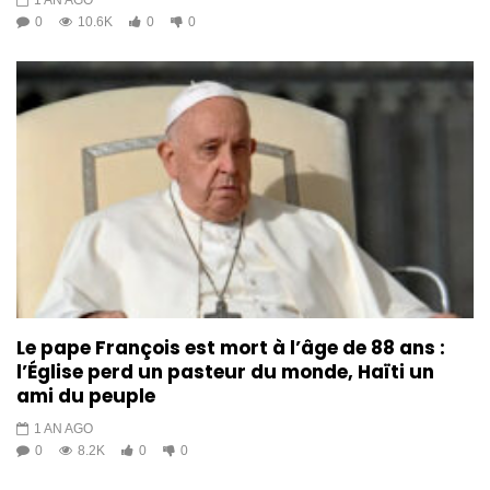
1 AN AGO
0
10.6K
0
0
Le pape François est mort à l’âge de 88 ans :
l’Église perd un pasteur du monde, Haïti un
ami du peuple
1 AN AGO
0
8.2K
0
0