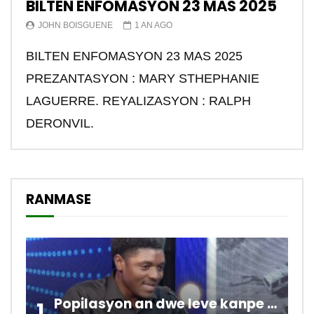
BILTEN ENFOMASYON 23 MAS 2025
JOHN BOISGUENE
1 AN AGO
BILTEN ENFOMASYON 23 MAS 2025
PREZANTASYON : MARY STHEPHANIE
LAGUERRE. REYALIZASYON : RALPH
DERONVIL.
RANMASE
Popilasyon an dwe leve kanpe pou chanje sitiyasyon kawotik l’ap viv nan peyi a.
1