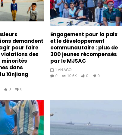
usieurs
Engagement pour la paix
tions demandent
et le développement
agir pour faire
communautaire : plus de
 violations des
300 jeunes récompensés
s minorités
par le MJSAC
es dans
1 AN AGO
du Xinjiang
0
10.6K
0
0
0
0