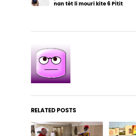
nan tèt li mouri kite 6 Pitit
RELATED POSTS