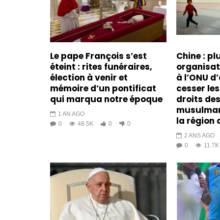
Le pape François s’est
Chine : pl
éteint : rites funéraires,
organisa
élection à venir et
à l’ONU d’
mémoire d’un pontificat
cesser les
qui marqua notre époque
droits de
musulman
1 AN AGO
la région 
0
48.5K
0
0
2 ANS AGO
0
11.7K