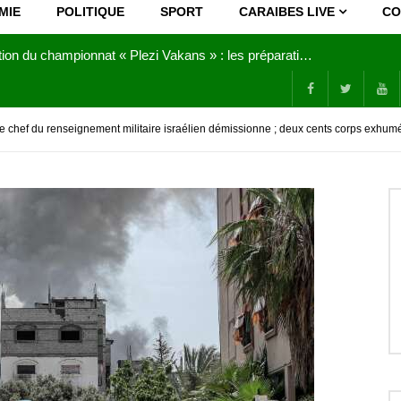
MIE
POLITIQUE
SPORT
CARAIBES LIVE
CO
Joy Clerf Derisier, sur les traces de son père : évangéliser par la musique
 le chef du renseignement militaire israélien démissionne ; deux cents corps exh