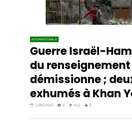
INTERNATIONALE
Guerre Israël-Hamas
du renseignement m
démissionne ; deu
exhumés à Khan Y
2 ANS AGO
0
412
0