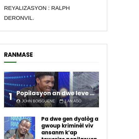
REYALIZASYON : RALPH
DERONVIL.
RANMASE
Popilasyon an dwe leve kanpe pou chanje sitiyasyon kawotik l’ap viv nan peyi a.
1
JOHN BOISGUENE
1 AN AGO
Pa dwe gen dyalòg a
gwoup kriminèl viv
ansanm k’ap