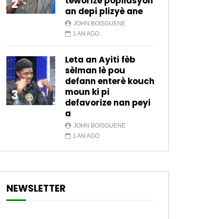
teworize popilasyon
2
an depi plizyè ane
JOHN BOISGUENE
1 AN AGO
Leta an Ayiti fèb
sèlman lè pou
defann enterè kouch
moun ki pi
3
defavorize nan peyi
a
JOHN BOISGUENE
1 AN AGO
NEWSLETTER