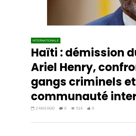
INTERNATIONALE
Haïti : démission 
Ariel Henry, confro
gangs criminels et
communauté inter
2 ANS AGO
0
514
0