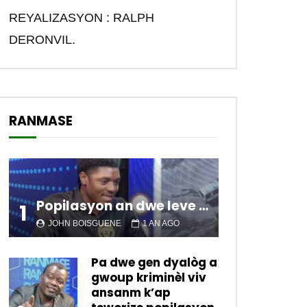
REYALIZASYON : RALPH
DERONVIL.
RANMASE
Popilasyon an dwe leve kanpe pou chanje sitiyasyon kawotik l’ap viv nan peyi a.
1
JOHN BOISGUENE
1 AN AGO
Pa dwe gen dyalòg a
gwoup kriminèl viv
ansanm k’ap