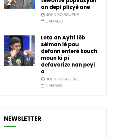
teworize popilasyon
2
an depi plizyè ane
JOHN BOISGUENE
1 AN AGO
Leta an Ayiti fèb
sèlman lè pou
defann enterè kouch
moun ki pi
3
defavorize nan peyi
a
JOHN BOISGUENE
1 AN AGO
NEWSLETTER