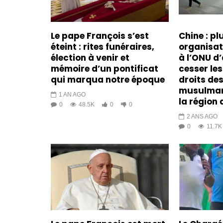
Le pape François s’est
Chine : pl
éteint : rites funéraires,
organisa
élection à venir et
à l’ONU d’
mémoire d’un pontificat
cesser les
qui marqua notre époque
droits de
musulman
1 AN AGO
la région 
0
48.5K
0
0
2 ANS AGO
0
11.7K