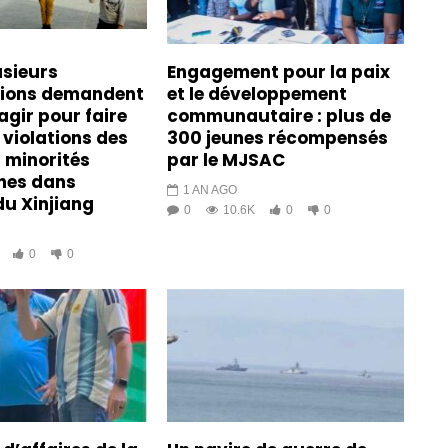
usieurs
Engagement pour la paix
tions demandent
et le développement
agir pour faire
communautaire : plus de
 violations des
300 jeunes récompensés
s minorités
par le MJSAC
es dans
1 AN AGO
du Xinjiang
0
10.6K
0
0
0
0