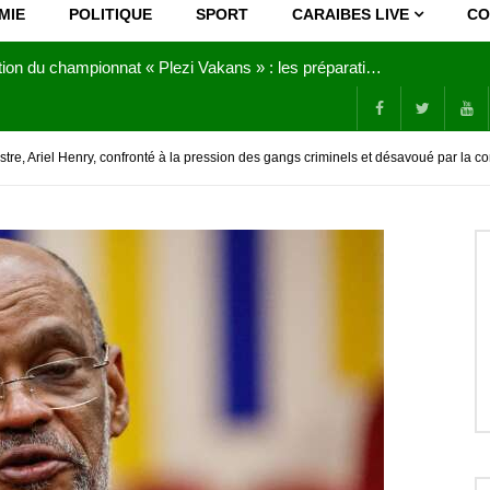
MIE
POLITIQUE
SPORT
CARAIBES LIVE
CO
Joy Clerf Derisier, sur les traces de son père : évangéliser par la musique
istre, Ariel Henry, confronté à la pression des gangs criminels et désavoué par la 