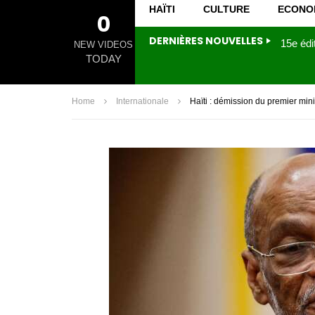
HAÏTI
CULTURE
ECONO
0
DERNIÈRES NOUVELLES
NEW VIDEOS
TODAY
Home
Internationale
Haïti : démission du premier min