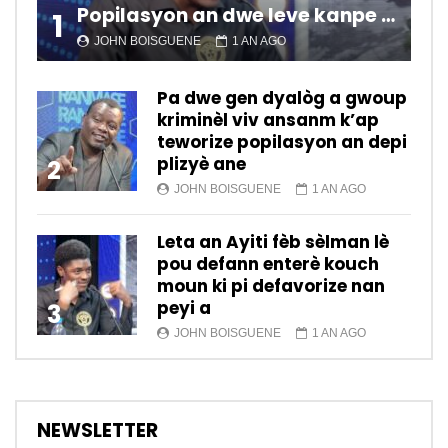
Popilasyon an dwe leve kanpe pou chanje sitiyasyon kawotik l’ap viv nan peyi a.
1
JOHN BOISGUENE
1 AN AGO
Pa dwe gen dyalòg a gwoup
kriminèl viv ansanm k’ap
teworize popilasyon an depi
plizyè ane
2
JOHN BOISGUENE
1 AN AGO
Leta an Ayiti fèb sèlman lè
pou defann enterè kouch
moun ki pi defavorize nan
peyi a
3
JOHN BOISGUENE
1 AN AGO
NEWSLETTER