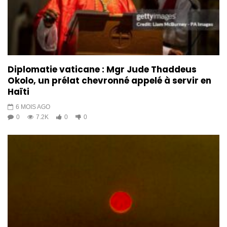
Diplomatie vaticane : Mgr Jude Thaddeus
Okolo, un prélat chevronné appelé à servir en
Haïti
6 MOIS AGO
0
7.2K
0
0