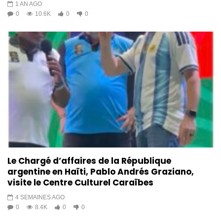
1 AN AGO
0
10.6K
0
0
Le Chargé d’affaires de la République
argentine en Haïti, Pablo Andrés Graziano,
visite le Centre Culturel Caraïbes
4 SEMAINES AGO
0
8.4K
0
0