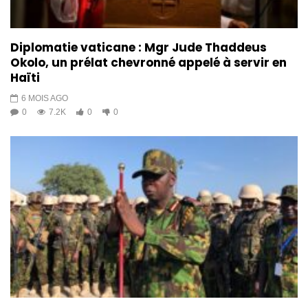
Diplomatie vaticane : Mgr Jude Thaddeus
Okolo, un prélat chevronné appelé à servir en
Haïti
6 MOIS AGO
0
7.2K
0
0