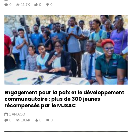
0
11.7K
0
0
Engagement pour la paix et le développement
communautaire : plus de 300 jeunes
récompensés par le MJSAC
1 AN AGO
0
10.6K
0
0