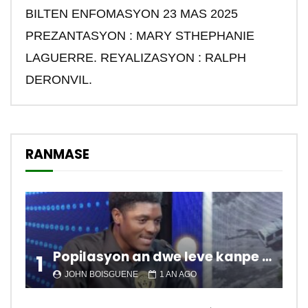
BILTEN ENFOMASYON 23 MAS 2025
PREZANTASYON : MARY STHEPHANIE
LAGUERRE. REYALIZASYON : RALPH
DERONVIL.
RANMASE
Popilasyon an dwe leve kanpe pou chanje sitiyasyon kawotik l’ap viv nan peyi a.
1
JOHN BOISGUENE
1 AN AGO