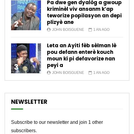
Pa dwe gen dyalòg a gwoup
kriminèl viv ansanm k’ap
teworize popilasyon an depi
plizyè ane
2
JOHN BOISGUENE
1 AN AGO
Leta an Ayiti fèb sèlman lè
pou defann enterè kouch
moun ki pi defavorize nan
peyi a
3
JOHN BOISGUENE
1 AN AGO
NEWSLETTER
Subscribe to our newsletter and join 1 other
subscribers.