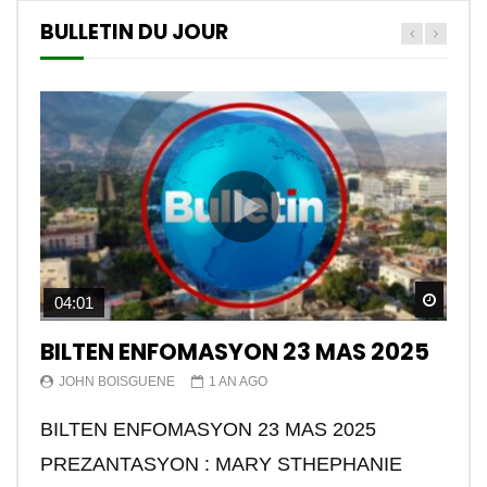
BULLETIN DU JOUR
Watch
04:01
BILTEN ENFOMASYON 23 MAS 2025
JOHN BOISGUENE
1 AN AGO
BILTEN ENFOMASYON 23 MAS 2025
PREZANTASYON : MARY STHEPHANIE