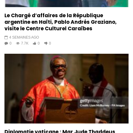
Le Chargé d’affaires de la République
argentine en Haïti, Pablo Andrés Graziano,
visite le Centre Culturel Caraïbes
4 SEMAINES AGO
0
7.7K
0
0
Diplomatie vaticane : Mgr Jude Thaddeus