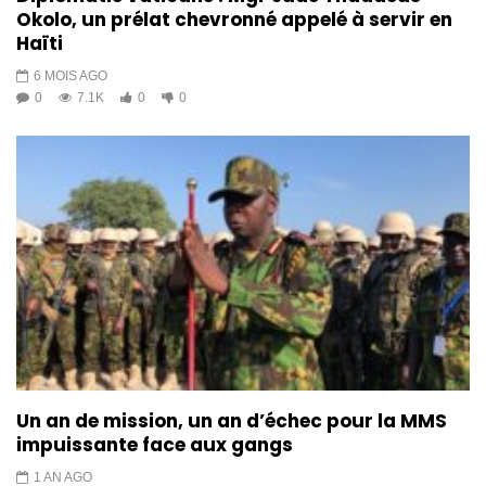
Okolo, un prélat chevronné appelé à servir en
Haïti
6 MOIS AGO
0
7.1K
0
0
Un an de mission, un an d’échec pour la MMS
impuissante face aux gangs
1 AN AGO