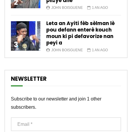
plizyè ane
2
JOHN BOISGUENE
1 AN AGO
Leta an Ayiti fèb sèlman lè
pou defann enterè kouch
moun ki pi defavorize nan
peyi a
3
JOHN BOISGUENE
1 AN AGO
NEWSLETTER
Subscribe to our newsletter and join 1 other
subscribers.