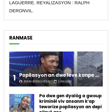
LAGUERRE. REYALIZASYON : RALPH
DERONVIL.
RANMASE
Popilasyon an dwe leve kanpe pou chanje sitiyasyon kawotik l’ap viv nan peyi a.
1
JOHN BOISGUENE
1 AN AGO
Pa dwe gen dyalòg a gwoup
kriminèl viv ansanm k’ap
teworize popilasyon an depi