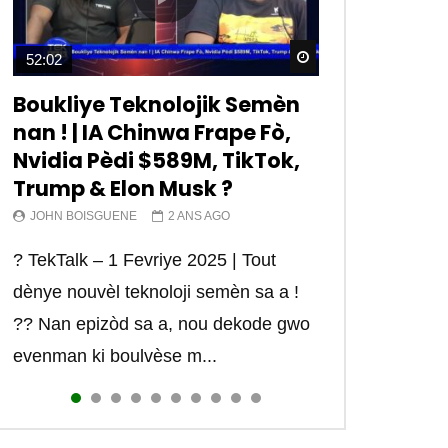
Watch Later
Watch Later
Watch Later
Watch Later
Watch Later
Watch Later
Watch Later
Watch Later
Watch Later
Watch Later
52:02
12:39
15:33
13:28
12:09
06:11
11:22
03:19
09:57
08:30
Boukliye Teknolojik Semèn
Tiktok est dangereux. –
“Réseaux Sociaux” yon
Koman pirate telefon yon
Tektek | Kisa teknoloji
Internet c’est quoi? Kisa
Qu’est ce qu’un réseau
Microsoft Excel yon bagay
Tektek | Kisa pou konen
Tektek | kijan pou fè lajan
nan ! | IA Chinwa Frape Fò,
TEKTEK
malè pandye sou lavi chak
moun a distans?
#starlink lan ye vreman?
internet vle di? – TEKTEK
informatique? – TEKTEK
enpòtan kew dwe konnen
anvanw kòmanse fè sit E-
sou entènèt? Comment
Nvidia Pèdi $589M, TikTok,
grenn Ayisyen – TEKTEK
commerce ou a
gagner de l’argent sur
JOHN BOISGUENE
JOHN BOISGUENE
JOHN BOISGUENE
RADIOTELECARAIBES_JAWJGY
RADIOTELECARAIBES_JAWJGY
JOHN BOISGUENE
2 ANS AGO
4 ANS AGO
4 ANS AGO
4 ANS AGO
4 ANS AGO
4 ANS AGO
Trump & Elon Musk ?
internet ? part 1/21
RADIOTELECARAIBES_JAWJGY
JOHN BOISGUENE
4 ANS AGO
4 ANS AGO
TEKTEK | Pourquoi TikTok est-il dans
TEKTEK | Des fois sa konn enpòtan e
Kisa teknoloji #starlink lan ye vreman?
Internet c’est quoi? Kisa ki rele
Qu’est ce qu’un réseau informatique?
Microsoft Excel yon bagay enpòtan
JOHN BOISGUENE
JOHN BOISGUENE
2 ANS AGO
4 ANS AGO
“Réseaux Sociaux” yon malè pandye
Kisa pou konen anvanw kòmanse fè
le viseur des Etats-Unis? TikTok est
trè itil pou espione telefòn yon moun .
. . . . . . . . #internet #technology #haiti
internet la? TCP/IP signifie
Kisa ki yon rezo informatique. . .
kew dwe konnen #informatique
? TekTalk – 1 Fevriye 2025 | Tout
C’est l’une des questions les plus
sou lavi chak grenn Ayisyen –
sit E-commerce ou a? #informatique
depuis plusieurs mois dans le
. . . . . . #spy #telephone #conjoint
#satellite #tektek #johnboisguene
Transmission Control Protocol/Internet
.adresse #ip :
#internet #howto #tektek #website
dènye nouvèl teknoloji semèn sa a !
tapées sur Internet par tous ceux qui
TEKTEK —————- La nom...
#ecommerce #website #technology
collimateur des autorités am...
#fiance #internet...
#reseau #creo...
Protocol (Protocol de contrôle...
https://youtu.be/27OWDASK-Zg
#tutorials #formation
?? Nan epizòd sa a, nou dekode gwo
rêvent d’une nouvelle vie dans
#rtvchaiti #johnboisguene #tekte...
#cours #haiti #r...
evenman ki boulvèse m...
laquelle ils peuvent choisir...