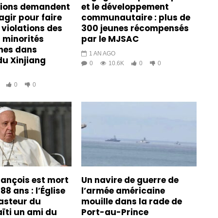
tions demandent
et le développement
agir pour faire
communautaire : plus de
 violations des
300 jeunes récompensés
s minorités
par le MJSAC
es dans
1 AN AGO
du Xinjiang
0
10.6K
0
0
0
0
rançois est mort
Un navire de guerre de
88 ans : l’Église
l’armée américaine
asteur du
mouille dans la rade de
ïti un ami du
Port-au-Prince