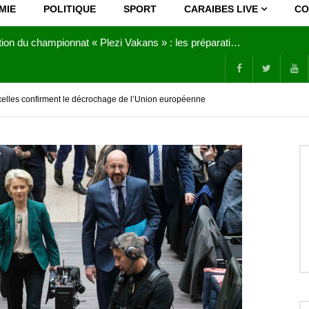
MIE
POLITIQUE
SPORT
CARAIBES LIVE
CO
Joy Clerf Derisier, sur les traces de son père : évangéliser par la musique
xelles confirment le décrochage de l’Union européenne