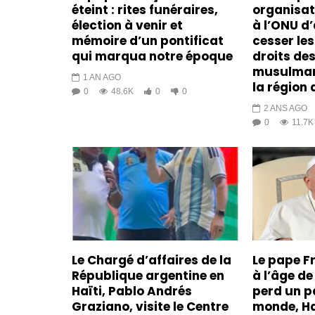
éteint : rites funéraires,
organisa
élection à venir et
à l’ONU d’
mémoire d’un pontificat
cesser les
qui marqua notre époque
droits de
musulman
1 AN AGO
la région 
0
48.6K
0
0
2 ANS AGO
0
11.7K
Le Chargé d’affaires de la
Le pape F
République argentine en
à l’âge de 
Haïti, Pablo Andrés
perd un p
Graziano, visite le Centre
monde, Ha