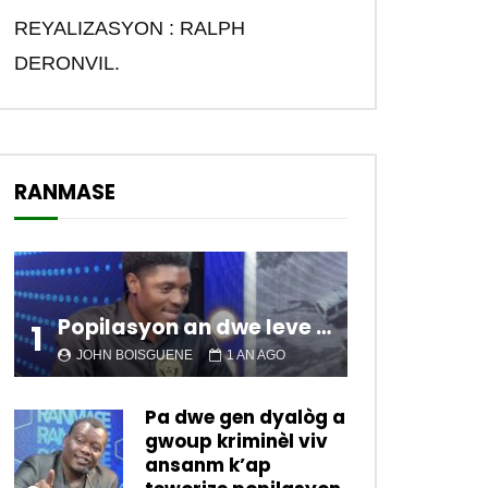
REYALIZASYON : RALPH
DERONVIL.
RANMASE
Popilasyon an dwe leve kanpe pou chanje sitiyasyon kawotik l’ap viv nan peyi a.
1
JOHN BOISGUENE
1 AN AGO
Pa dwe gen dyalòg a
gwoup kriminèl viv
ansanm k’ap