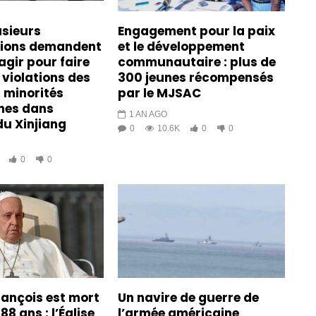
usieurs
Engagement pour la paix
tions demandent
et le développement
agir pour faire
communautaire : plus de
 violations des
300 jeunes récompensés
s minorités
par le MJSAC
es dans
1 AN AGO
du Xinjiang
0
10.6K
0
0
0
0
rançois est mort
Un navire de guerre de
88 ans : l’Église
l’armée américaine