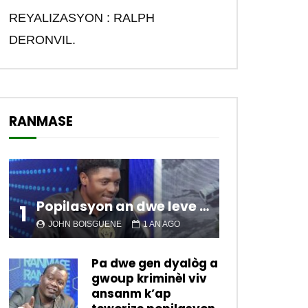
REYALIZASYON : RALPH
DERONVIL.
RANMASE
Popilasyon an dwe leve kanpe pou chanje sitiyasyon kawotik l’ap viv nan peyi a.
1
JOHN BOISGUENE
1 AN AGO
Pa dwe gen dyalòg a
gwoup kriminèl viv
ansanm k’ap