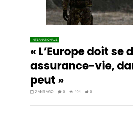
INTERNATIONALE
« L’Europe doit se
assurance-vie, dans
peut »
2 ANS AGO
0
404
0