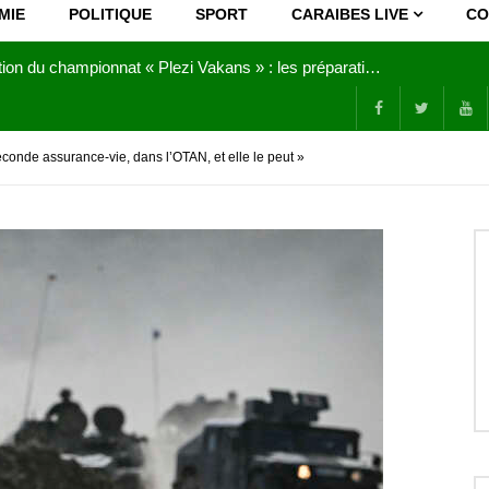
MIE
POLITIQUE
SPORT
CARAIBES LIVE
CO
Joy Clerf Derisier, sur les traces de son père : évangéliser par la musique
conde assurance-vie, dans l’OTAN, et elle le peut »