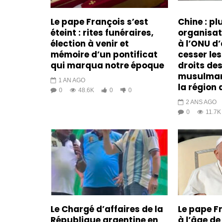
Le pape François s’est
Chine : pl
éteint : rites funéraires,
organisa
élection à venir et
à l’ONU d’
mémoire d’un pontificat
cesser les
qui marqua notre époque
droits de
musulman
1 AN AGO
la région 
0
48.6K
0
0
2 ANS AGO
0
11.7K
Le Chargé d’affaires de la
Le pape F
République argentine en
à l’âge de 