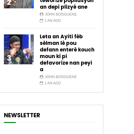
teworize popilasyon
2
an depi plizyè ane
JOHN BOISGUENE
1 AN AGO
Leta an Ayiti fèb
sèlman lè pou
defann enterè kouch
moun ki pi
3
defavorize nan peyi
a
JOHN BOISGUENE
1 AN AGO
NEWSLETTER