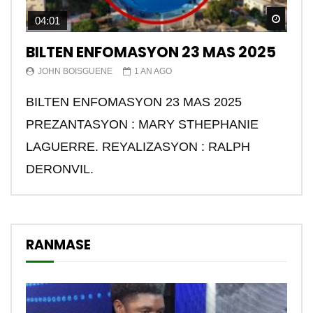
Watch
04:01
BILTEN ENFOMASYON 23 MAS 2025
JOHN BOISGUENE
1 AN AGO
BILTEN ENFOMASYON 23 MAS 2025
PREZANTASYON : MARY STHEPHANIE
LAGUERRE. REYALIZASYON : RALPH
DERONVIL.
RANMASE