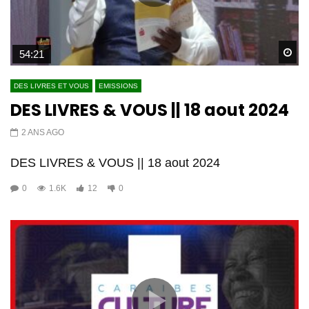
Wa
54:21
DES LIVRES ET VOUS
EMISSIONS
DES LIVRES & VOUS || 18 aout 2024
2 ANS AGO
DES LIVRES & VOUS || 18 aout 2024
0
1.6K
12
0