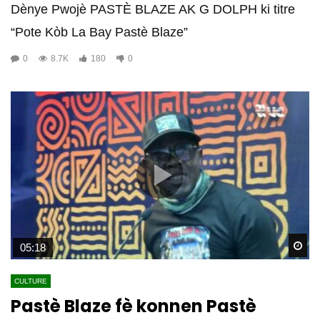
Dènye Pwojè PASTÈ BLAZE AK G DOLPH ki titre
“Pote Kòb La Bay Pastè Blaze”
0
8.7K
180
0
Wa
05:18
CULTURE
Pastè Blaze fè konnen Pastè