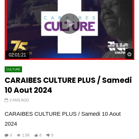
Wa
02:01:21
CULTURE
CARAIBES CULTURE PLUS / Samedi
10 Aout 2024
2 ANS AGO
CARAIBES CULTURE PLUS / Samedi 10 Aout
2024
0
1.5K
6
0