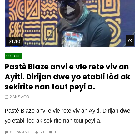
Wa
21:10
CULTURE
Pastè Blaze anvi e vle rete viv an
Ayiti. Dirijan dwe yo etabli lòd ak
sekirite nan tout peyi a.
2 ANS AGO
Pastè Blaze anvi e vle rete viv an Ayiti. Dirijan dwe
yo etabli lòd ak sekirite nan tout peyi a.
0
4.9K
53
0