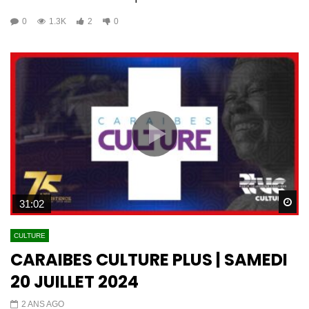
0
1.3K
2
0
Wa
31:02
CULTURE
CARAIBES CULTURE PLUS | SAMEDI
20 JUILLET 2024
2 ANS AGO