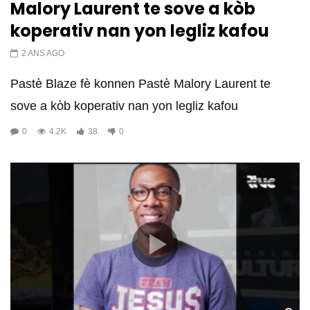
Malory Laurent te sove a kòb
koperativ nan yon legliz kafou
2 ANS AGO
Pastè Blaze fè konnen Pastè Malory Laurent te
sove a kòb koperativ nan yon legliz kafou
0
4.2K
38
0