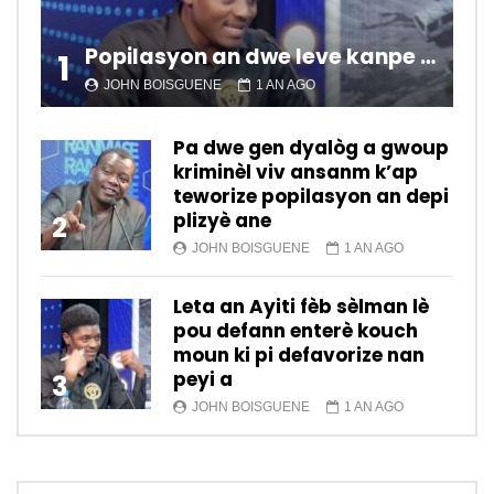
Popilasyon an dwe leve kanpe pou chanje sitiyasyon kawotik l’ap viv nan peyi a.
1
JOHN BOISGUENE
1 AN AGO
Pa dwe gen dyalòg a gwoup
kriminèl viv ansanm k’ap
teworize popilasyon an depi
plizyè ane
2
JOHN BOISGUENE
1 AN AGO
Leta an Ayiti fèb sèlman lè
pou defann enterè kouch
moun ki pi defavorize nan
peyi a
3
JOHN BOISGUENE
1 AN AGO