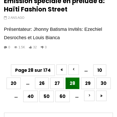
Émission spéciale en prélude à:
Haïti Fashion Street
2 ANS AGO
Présentateur: Jhonny Batisma Invités: Ezechiel
Desroches et Louis Bianca
0
1.5K
32
0
…
Page 28 sur 174
10
…
20
26
27
28
29
30
…
…
40
50
60