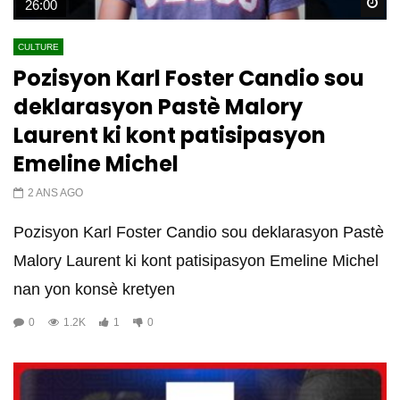
Wa
26:00
CULTURE
Pozisyon Karl Foster Candio sou
deklarasyon Pastè Malory
Laurent ki kont patisipasyon
Emeline Michel
2 ANS AGO
Pozisyon Karl Foster Candio sou deklarasyon Pastè
Malory Laurent ki kont patisipasyon Emeline Michel
nan yon konsè kretyen
0
1.2K
1
0