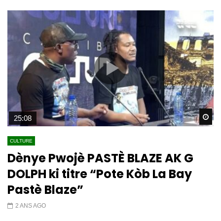
Wa
25:08
CULTURE
Dènye Pwojè PASTÈ BLAZE AK G
DOLPH ki titre “Pote Kòb La Bay
Pastè Blaze”
2 ANS AGO