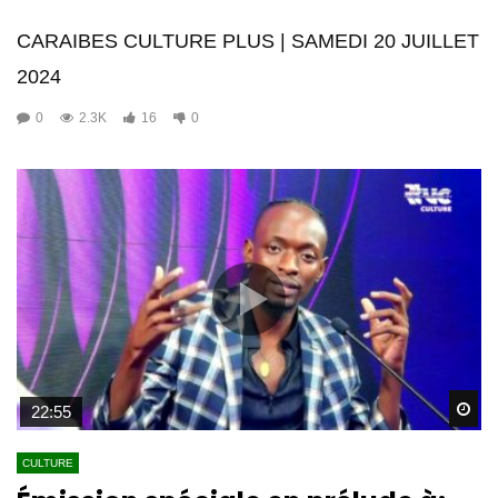
CARAIBES CULTURE PLUS | SAMEDI 20 JUILLET
2024
0
2.3K
16
0
Wa
22:55
CULTURE