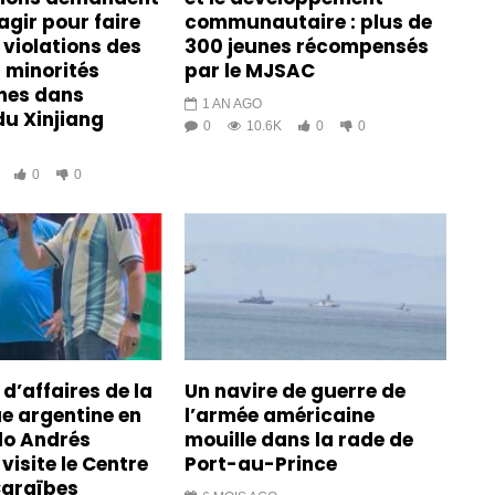
agir pour faire
communautaire : plus de
 violations des
300 jeunes récompensés
s minorités
par le MJSAC
es dans
1 AN AGO
du Xinjiang
0
10.6K
0
0
0
0
d’affaires de la
Un navire de guerre de
e argentine en
l’armée américaine
blo Andrés
mouille dans la rade de
visite le Centre
Port-au-Prince
Caraïbes