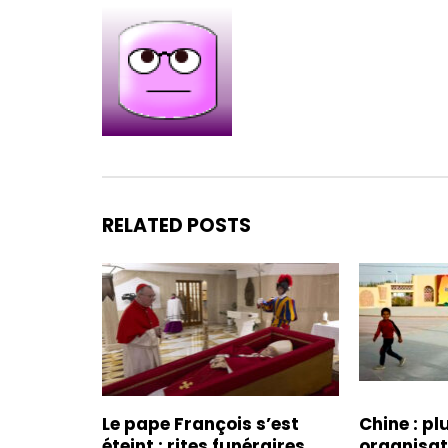
RELATED POSTS
Le pape François s’est
Chine : pl
éteint : rites funéraires,
organisa