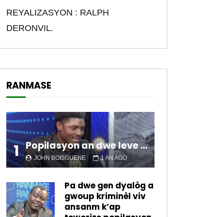
REYALIZASYON : RALPH
DERONVIL.
RANMASE
Popilasyon an dwe leve kanpe pou chanje sitiyasyon kawotik l’ap viv nan peyi a.
1
JOHN BOISGUENE
1 AN AGO
Pa dwe gen dyalòg a
gwoup kriminèl viv
ansanm k’ap