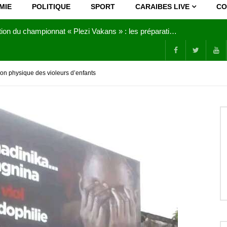
MIE
POLITIQUE
SPORT
CARAIBES LIVE
CO
Joy Clerf Derisier, sur les traces de son père : évangéliser par la musique
on physique des violeurs d’enfants