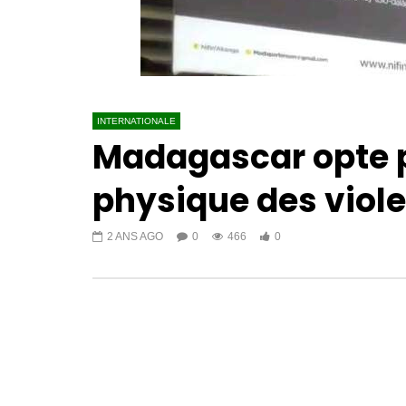
INTERNATIONALE
Madagascar opte p
physique des viole
2 ANS AGO
0
466
0