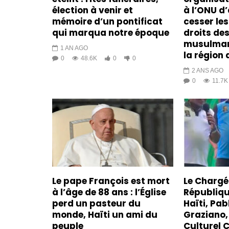
élection à venir et
à l’ONU d’
mémoire d’un pontificat
cesser les
qui marqua notre époque
droits de
musulman
1 AN AGO
la région 
0
48.6K
0
0
2 ANS AGO
0
11.7K
Le pape François est mort
Le Chargé 
à l’âge de 88 ans : l’Église
Républiqu
perd un pasteur du
Haïti, Pa
monde, Haïti un ami du
Graziano, 
peuple
Culturel 