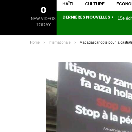
HAÏTI
CULTURE
ECONO
0
DERNIÈRES NOUVELLES
NEW VIDEOS
TODAY
Home
Internationale
Madagascar opte pour la castrati