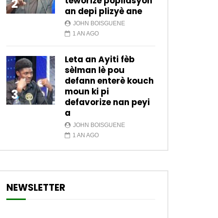
teworize popilasyon
2
an depi plizyè ane
JOHN BOISGUENE
1 AN AGO
Leta an Ayiti fèb
sèlman lè pou
defann enterè kouch
moun ki pi
3
defavorize nan peyi
a
JOHN BOISGUENE
1 AN AGO
NEWSLETTER