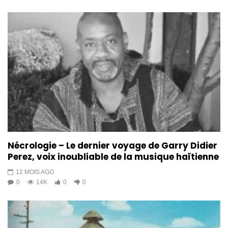
MAI 2025
0.9K
4
CARAIBES CULTURE + || SAMEDI 07
JUIN 2025
1.1K
8
Entèvyou avèk Stanley
TOUSSAINT (TANTAN) & Jean-
Claude Vivens
2.6K
14
CARAIBES CULTURE + || SAMEDI 28
Nécrologie – Le dernier voyage de Garry Didier
JUIN 2025
Perez, voix inoubliable de la musique haïtienne
5K
17
12 MOIS AGO
0
14K
0
0
Rebecca JOSEPH || Mete s’il Sou
Bonbon (ANNA PIERRE ) Cover
Night 70ans KONPA