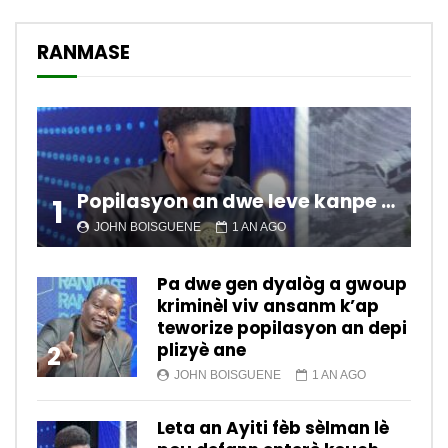
RANMASE
Popilasyon an dwe leve kanpe pou chanje sitiyasyon kawotik l’ap viv nan peyi a.
1
JOHN BOISGUENE
1 AN AGO
Pa dwe gen dyalòg a gwoup
kriminèl viv ansanm k’ap
teworize popilasyon an depi
plizyè ane
2
JOHN BOISGUENE
1 AN AGO
Leta an Ayiti fèb sèlman lè