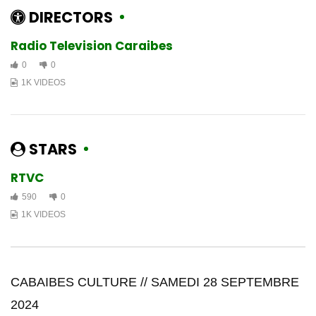
Caraibes Culture | R-Smith vinn
DIRECTORS
prezante denye EP li ki pote non
Dieu-Fils
Radio Television Caraibes
1.4K
5
0
0
CULTURE PLUS | Samedi 8 Juin
1K VIDEOS
2024
1.5K
8
STARS
Émission spéciale en prélude à:
Haïti Fashion Street
RTVC
1.5K
32
590
0
1K VIDEOS
CARAIBES CULTURE PLUS | SAMEDI
20 JUILLET 2024
2.3K
16
CABAIBES CULTURE // SAMEDI 28 SEPTEMBRE
Caraibes Culture Plus | Samedi
2024
20 Juillet 2024