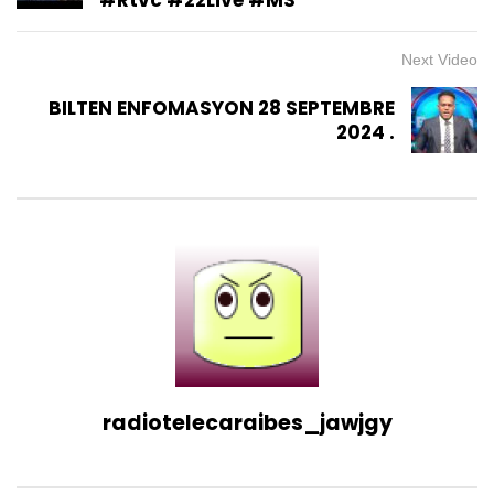
Soukar et Emmanuel S. Laurent
9.5K
163
Next Video
Préparation de la Soirée
BILTEN ENFOMASYON 28 SEPTEMBRE
acoustique 5:7, Dj Kemissa, Mide
2024 .
à la Caféière , Delmas 83
1K
3
CARAIBES CULTURE + || Samedi 15
Février 2025
1.3K
10
CARAIBES CULTURE + || SAMEDI 08
MARS 2025
2.2K
19
CARAIBES CULTURE + || SAMEDI 15
radiotelecaraibes_jawjgy
MARS 2025
1.4K
9