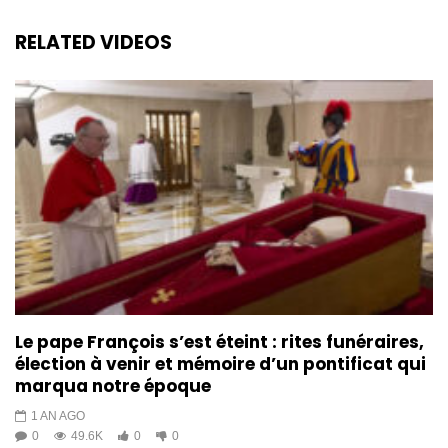
Prophète Markinson DORILAS fè
RELATED VIDEOS
konnen Pastè yo se BLOFÈ, VÒLÈ
ak IPOKRIT. (à Distance)
1K
3
CARAIBES CULTURE + || SAMEDI 12
AVRIL 2025
1K
5
CARAIBES CULTURE + || SAMEDI 26
AVRIL 2025
1K
1
CARIBES CULTURE + || SAMEDI 03
Le pape François s’est éteint : rites funéraires,
MAI 2025
élection à venir et mémoire d’un pontificat qui
1.1K
6
marqua notre époque
1 AN AGO
CARAIBES CULTURE + || SAMEDI 10
0
49.6K
0
0