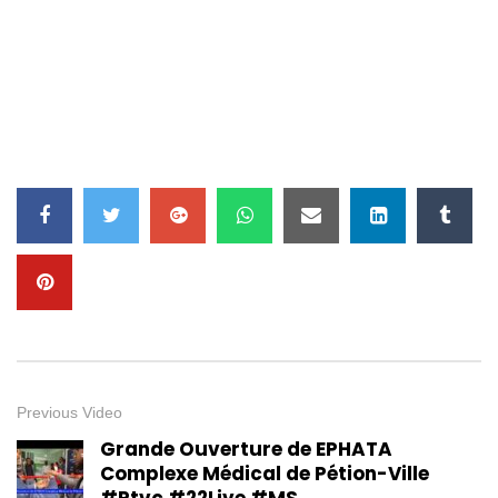
CARAIBES CULTURE + || SAMEDI 14
DECEMBRE 2024
2.2K
15
Caraibes Culture +
2.6K
19
Manzè du groupe Boukman
Eksperyans, invité d’honneur de
la 2ème édition du Gala Lumane
Casimir
1.5K
12
CARAIBES CULTURE + || 25
JANVIER 2025
Previous Video
1.5K
12
Grande Ouverture de EPHATA
Café Philo Haïti : “Demain: Que
Complexe Médical de Pétion-Ville
peut on faire ?” avec Michel
#Rtvc #22Live #MS