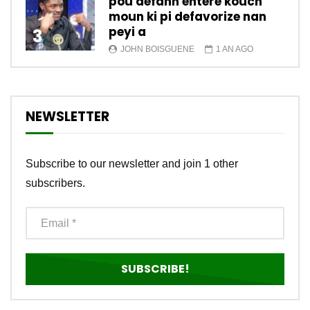
pou defann enterè kouch
moun ki pi defavorize nan
peyi a
3
JOHN BOISGUENE
1 AN AGO
NEWSLETTER
Subscribe to our newsletter and join 1 other
subscribers.