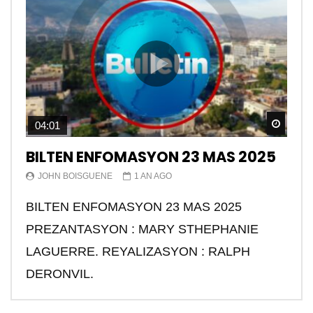
Watch
04:01
BILTEN ENFOMASYON 23 MAS 2025
JOHN BOISGUENE
1 AN AGO
BILTEN ENFOMASYON 23 MAS 2025
PREZANTASYON : MARY STHEPHANIE
LAGUERRE. REYALIZASYON : RALPH
DERONVIL.