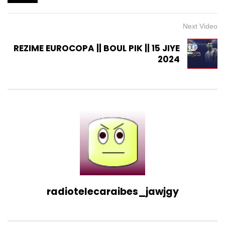
9.5K
163
Next Video
Préparation de la Soirée
acoustique 5:7, Dj Kemissa, Mide
REZIME EUROCOPA || BOUL PIK || 15 JIYE
à la Caféière , Delmas 83
2024
1K
3
CARAIBES CULTURE + || Samedi 15
Février 2025
1.3K
10
CARAIBES CULTURE + || SAMEDI 08
MARS 2025
2.2K
19
CARAIBES CULTURE + || SAMEDI 15
radiotelecaraibes_jawjgy
MARS 2025
1.4K
9