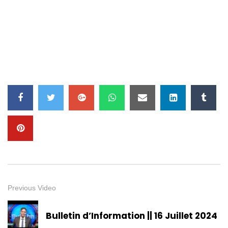
DECEMBRE 2024
2.2K
15
Caraibes Culture +
2.5K
19
Manzè du groupe Boukman
Eksperyans, invité d’honneur de
la 2ème édition du Gala Lumane
Casimir
1.5K
12
CARAIBES CULTURE + || 25
JANVIER 2025
1.4K
12
Previous Video
Café Philo Haïti : “Demain: Que
Bulletin d’Information || 16 Juillet 2024
peut on faire ?” avec Michel
Soukar et Emmanuel S. Laurent