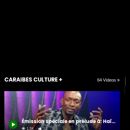
CARAIBES CULTURE +
64 Videos
Émission spéciale en prélude à: Haïti Fashion Street
1.5K
32