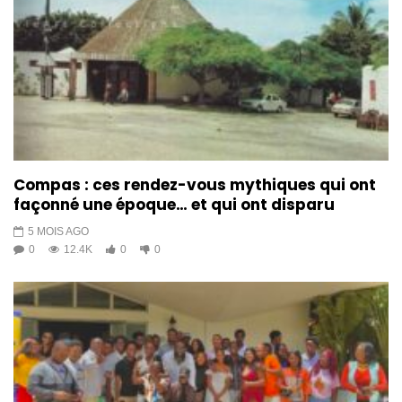
Rebecca JOSEPH || Ole ole
(LAKOL) || Cover Night 70ans
KONPA
1K
7
Marckenson Brutus || Jalou ( K-
Dans ) Cover Night 70ans KONPA
898
1
Compas : ces rendez-vous mythiques qui ont
Marckenson Brutus || OU PI LA (
façonné une époque… et qui ont disparu
DADOU PASQUET ) Cover Nigth
70ans KONPA
5 MOIS AGO
0
12.4K
0
0
710
3
Marckenson Brutus || Lè nap fè
lanmou ( Mizik Mizik ) || Cover
Night 70ans KONPA
846
3
Therly Job || Dlo dous (ZAFEM) ||
Cover Night 70ans KONPA