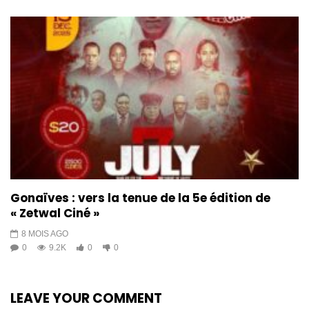
Mèt Fah, yon pwodiktè mizik
ayisyen ka viv totalman de
metye yo…
1K
3
Entèvyou avèk Dener CEIDE,
Roody DELPE, Mass KÒD epi Mèt
FAH sou 70 lane ritm ak eritaj
KONPA
3.8K
55
Gonaïves : vers la tenue de la 5e édition de
« Zetwal Ciné »
8 MOIS AGO
0
9.2K
0
0
LEAVE YOUR COMMENT