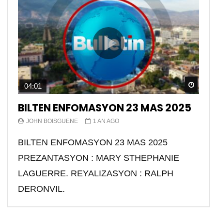
Watch
04:01
BILTEN ENFOMASYON 23 MAS 2025
JOHN BOISGUENE
1 AN AGO
BILTEN ENFOMASYON 23 MAS 2025
PREZANTASYON : MARY STHEPHANIE
LAGUERRE. REYALIZASYON : RALPH
DERONVIL.