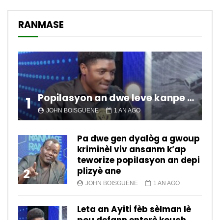
RANMASE
Popilasyon an dwe leve kanpe pou chanje sitiyasyon kawotik l’ap viv nan peyi a.
1
JOHN BOISGUENE
1 AN AGO
Pa dwe gen dyalòg a gwoup
kriminèl viv ansanm k’ap
teworize popilasyon an depi
plizyè ane
2
JOHN BOISGUENE
1 AN AGO
Leta an Ayiti fèb sèlman lè