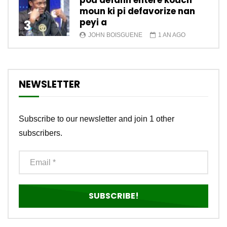
pou defann enterè kouch
moun ki pi defavorize nan
peyi a
3
JOHN BOISGUENE
1 AN AGO
NEWSLETTER
Subscribe to our newsletter and join 1 other
subscribers.