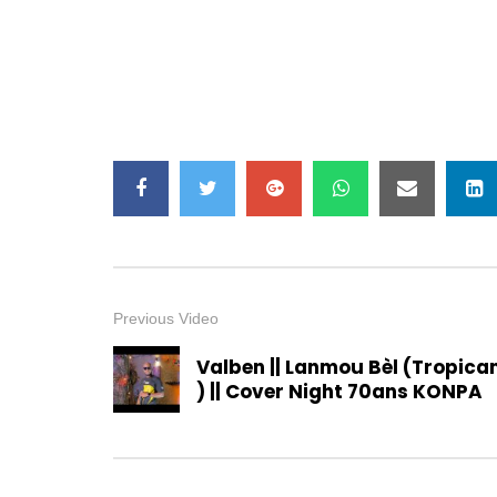
Previous Video
Valben || Lanmou Bèl (Tropica
) || Cover Night 70ans KONPA