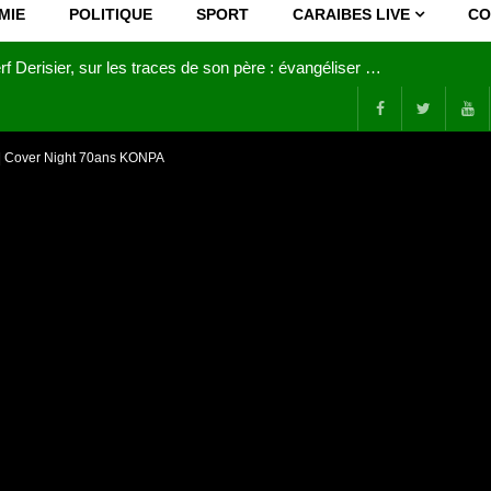
MIE
POLITIQUE
SPORT
CARAIBES LIVE
CO
Joy Clerf Derisier, sur les traces de son père : évangéliser par la musique
 || Cover Night 70ans KONPA