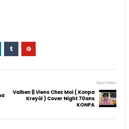
Next Video
Valben || Viens Chez Moi ( Konpa
na
Kreyòl ) Cover Night 70ans
KONPA