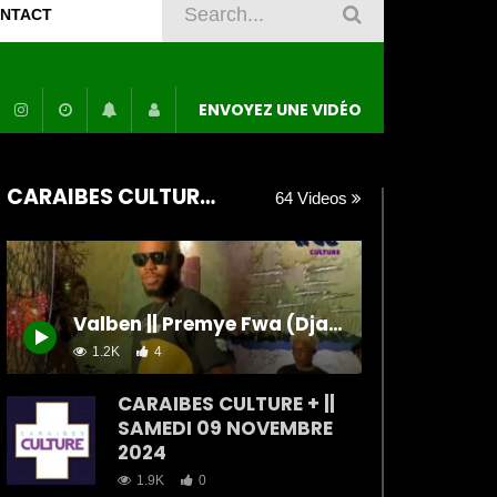
NTACT
ENVOYEZ UNE VIDÉO
CARAIBES CULTURE +
64 Videos
Valben || Premye Fwa (Djakout Mizik ) || Cover Night 70ans KONPA
1.2K
4
CARAIBES CULTURE + ||
SAMEDI 09 NOVEMBRE
2024
1.9K
0