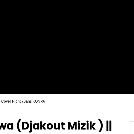
 || Cover Night 70ans KONPA
a (Djakout Mizik ) ||