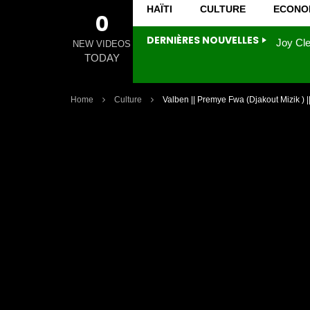
HAÏTI
CULTURE
ECONO
0
DERNIÈRES NOUVELLES
NEW VIDEOS
TODAY
Home
Culture
Valben || Premye Fwa (Djakout Mizik )