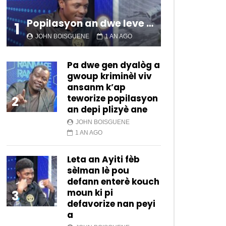
CARAIBES CULTURE //
Popilasyon an dwe leve kanpe pou chanje sitiyasyon kawotik l’ap viv nan peyi a.
SAMEDI 19 OCTOBRE
1
2024
JOHN BOISGUENE
1 AN AGO
2.2K
12
CARAIBES CULTURE + ||
Pa dwe gen dyalòg a
SAMEDI 09 NOVEMBRE
gwoup kriminèl viv
2024
ansanm k’ap
teworize popilasyon
2
1.6K
6
an depi plizyè ane
Caraibes Culture + //
JOHN BOISGUENE
Samedi 23 Novembre
1 AN AGO
2024
2.7K
1
Leta an Ayiti fèb
CARAIBES CULTURE + //
sèlman lè pou
Samedi 30 Novembre
defann enterè kouch
2024
moun ki pi
3
2.5K
12
defavorize nan peyi
a
CARAIBES CULTURE + /