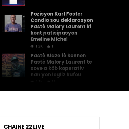
Pozisyon Karl Foster
Candio sou deklarasyon
Pastè Malory Laurent ki
kont patisipasyon
Emeline Michel
1.2K
1
Pastè Blaze fè konnen
Pastè Malory Laurent te
sove a kòb koperativ
nan yon legliz kafou
4.2K
38
Dènye Pwojè PASTÈ
BLAZE AK G DOLPH ki
titre “Pote Kòb La Bay
Pastè Blaze”
8.7K
180
CHAINE 22 LIVE
Pastè Blaze anvi e vle