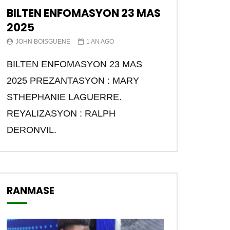
2024
BILTEN ENFOMASYON 23 MAS
1.6K
6
2025
CARAIBES CULTURE //
JOHN BOISGUENE
1 AN AGO
Samedi 21 Septembre
2024
BILTEN ENFOMASYON 23 MAS
1.5K
7
2025 PREZANTASYON : MARY
CABAIBES CULTURE //
STHEPHANIE LAGUERRE.
SAMEDI 28 SEPTEMBRE
2024
REYALIZASYON : RALPH
2.5K
9
DERONVIL.
CARAIBES CULTURE ||
SAMEDI 05 OCTOBRE
2024
1.6K
6
RANMASE
CARAIBES CULTURE ||
SAMEDI 12 OCTOBRE
2024
1.5K
5