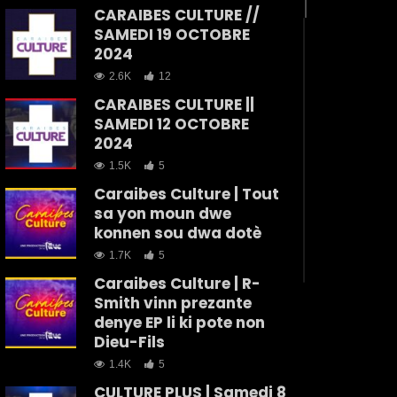
CARAIBES CULTURE //
SAMEDI 19 OCTOBRE
2024
2.6K
12
CARAIBES CULTURE ||
SAMEDI 12 OCTOBRE
2024
1.5K
5
Caraibes Culture | Tout
sa yon moun dwe
konnen sou dwa dotè
1.7K
5
Caraibes Culture | R-
Smith vinn prezante
denye EP li ki pote non
Dieu-Fils
1.4K
5
CULTURE PLUS | Samedi 8