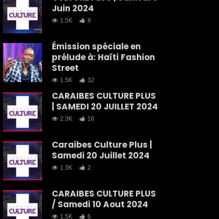
Juin 2024
1.5K
8
Émission spéciale en
prélude à: Haïti Fashion
Street
1.5K
32
CARAIBES CULTURE PLUS
| SAMEDI 20 JUILLET 2024
2.3K
16
Caraibes Culture Plus |
Samedi 20 Juillet 2024
1.3K
2
CARAIBES CULTURE PLUS
/ Samedi 10 Aout 2024
1.5K
6