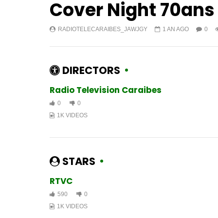
Cover Night 70an
RADIOTELECARAIBES_JAWJGY
1 AN AGO
0
DIRECTORS
Radio Television Caraibes
0
0
1K VIDEOS
STARS
RTVC
590
0
1K VIDEOS