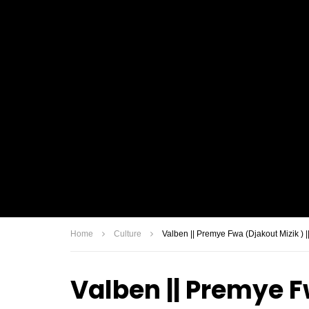
Home
Culture
Valben || Premye Fwa (Djakout Mizik )
Valben || Premye Fw