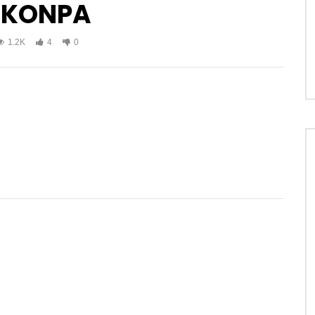
s KONPA
1.2K
4
0