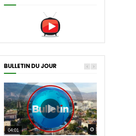
rete viv an Ayiti. Dirijan
dwe yo etabli lòd ak
sekirite nan tout peyi a.
4.9K
53
CARAIBES CULTURE |
SAMEDI 17 AOUT 2024
1.6K
10
Caraibes Culture + | 18
BULLETIN DU JOUR
Aout 2024
1.1K
1
CARAIBES CULTURE //
Samedi 07 Septembre
2024
2.6K
8
CARIBES CULTURE //
Watch Later
04:01
SAMEDI 14 SEPTEMBRE