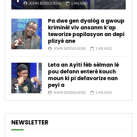
JOHN BOISGUENE
1 AN AGO
Pa dwe gen dyalòg a gwoup
kriminèl viv ansanm k’ap
teworize popilasyon an depi
plizyè ane
2
JOHN BOISGUENE
1 AN AGO
Leta an Ayiti fèb sèlman lè
pou defann enterè kouch
moun ki pi defavorize nan
peyi a
3
JOHN BOISGUENE
1 AN AGO
NEWSLETTER