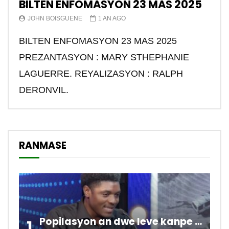
BILTEN ENFOMASYON 23 MAS 2025
JOHN BOISGUENE
1 AN AGO
BILTEN ENFOMASYON 23 MAS 2025
PREZANTASYON : MARY STHEPHANIE
LAGUERRE. REYALIZASYON : RALPH
DERONVIL.
RANMASE
Popilasyon an dwe leve kanpe pou chanje sitiyasyon kawotik l’ap viv nan peyi a.
1