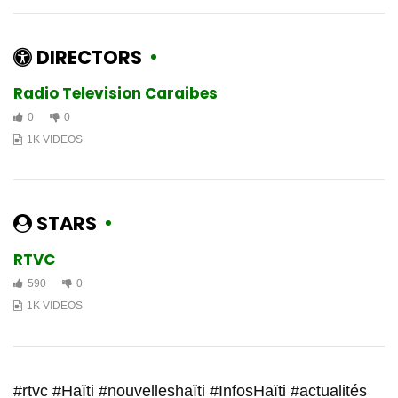
Caraibes Culture | R-Smith vinn
prezante denye EP li ki pote non
Dieu-Fils
DIRECTORS
1.4K
5
Radio Television Caraibes
CULTURE PLUS | Samedi 8 Juin
0
0
2024
1K VIDEOS
1.5K
8
Émission spéciale en prélude à:
Haïti Fashion Street
STARS
1.5K
32
RTVC
CARAIBES CULTURE PLUS | SAMEDI
590
0
20 JUILLET 2024
1K VIDEOS
2.3K
16
Caraibes Culture Plus | Samedi
20 Juillet 2024
#rtvc #Haïti #nouvelleshaïti #InfosHaïti #actualités