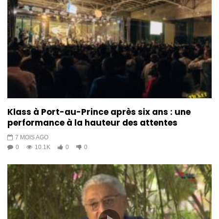
Entèvyou avèk FLAV & KATALOG
de gwoup mizikal GABEL sou
INFINITY dènye albòm yo
10.9K
1
Fête patronale Notre Dame du
Mont Carmel de MARIAMAN
1.1K
3
Yon vwayaj nan Konpozisyon
Klass à Port-au-Prince après six ans : une
mizikal Ayisyèn avèk Jean
performance à la hauteur des attentes
Claude VIVENS
7 MOIS AGO
662
1
0
10.1K
0
0
Roody Delpe & Mass Kòd pa
rekonèt KONPA kòm sèlman yon
MIZIK, men yon ERITAJ , yon
IDANTITE epi…
756
3