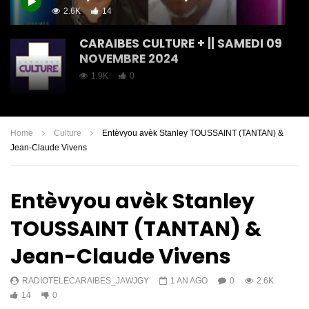
2.6K
14
CARAIBES CULTURE + || SAMEDI 09
NOVEMBRE 2024
1.9K
0
CARAIBES CULTURE // SAMEDI 19
OCTOBRE 2024
Home
Culture
Entèvyou avèk Stanley TOUSSAINT (TANTAN) &
2.6K
12
Jean-Claude Vivens
CARAIBES CULTURE || SAMEDI 12
Entèvyou avèk Stanley
OCTOBRE 2024
1.5K
5
TOUSSAINT (TANTAN) &
Jean-Claude Vivens
Caraibes Culture | Tout sa yon
moun dwe konnen sou dwa dotè
RADIOTELECARAIBES_JAWJGY
1 AN AGO
0
2.6K
1.7K
5
14
0