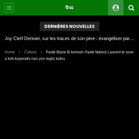
DERNIÈRES NOUVELLES
Joy Clerf Derisier, sur les traces de son père : évangéliser par la musique
Home
Culture
Pastè Blaze fè konnen Pastè Malory Laurent te sove
a kòb koperativ nan yon legliz kafou