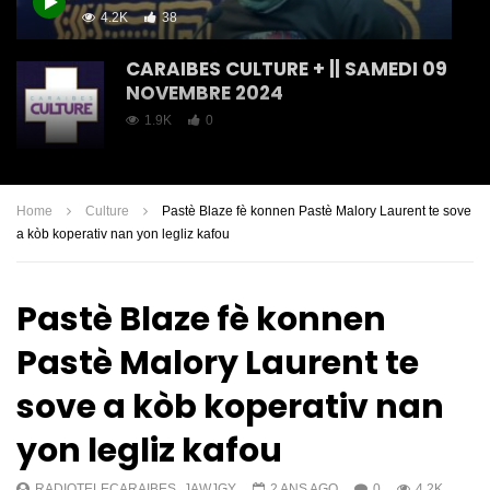
4.2K
38
CARAIBES CULTURE + || SAMEDI 09
NOVEMBRE 2024
1.9K
0
CARAIBES CULTURE // SAMEDI 19
OCTOBRE 2024
Home
Culture
Pastè Blaze fè konnen Pastè Malory Laurent te sove
2.6K
12
a kòb koperativ nan yon legliz kafou
CARAIBES CULTURE || SAMEDI 12
Pastè Blaze fè konnen
OCTOBRE 2024
1.5K
5
Pastè Malory Laurent te
sove a kòb koperativ nan
Caraibes Culture | Tout sa yon
moun dwe konnen sou dwa dotè
yon legliz kafou
1.7K
5
RADIOTELECARAIBES_JAWJGY
2 ANS AGO
0
4.2K