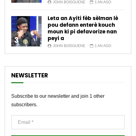
JOHN BOISGUENE
1 AN AGO
Leta an Ayiti fèb sèlman lè
pou defann enterè kouch
moun ki pi defavorize nan
peyi a
3
JOHN BOISGUENE
1 AN AGO
NEWSLETTER
Subscribe to our newsletter and join 1 other
subscribers.