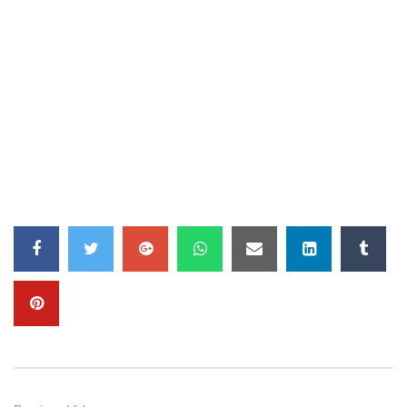
CARAIBES CULTURE + || SAMEDI 14
DECEMBRE 2024
2.2K
15
Caraibes Culture +
2.5K
19
Manzè du groupe Boukman
Eksperyans, invité d’honneur de
la 2ème édition du Gala Lumane
Casimir
1.5K
12
CARAIBES CULTURE + || 25
JANVIER 2025
1.4K
12
Café Philo Haïti : “Demain: Que
peut on faire ?” avec Michel