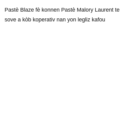
1.3K
2
Pastè Blaze fè konnen Pastè Malory Laurent te
sove a kòb koperativ nan yon legliz kafou
CARAIBES CULTURE PLUS / Samedi
10 Aout 2024
1.5K
6
Pozisyon Karl Foster Candio sou
deklarasyon Pastè Malory
Laurent ki kont patisipasyon
Emeline Michel
1.2K
1
Dènye Pwojè PASTÈ BLAZE AK G
DOLPH ki titre “Pote Kòb La Bay
Pastè Blaze”
8.7K
180
Pastè Blaze anvi e vle rete viv an
Ayiti. Dirijan dwe yo etabli lòd ak
sekirite nan tout peyi a.