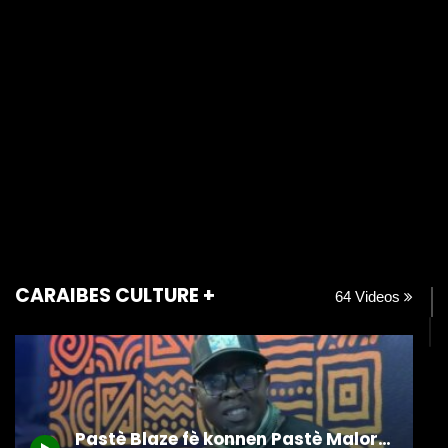
CARAIBES CULTURE +
64 Videos
Pastè Blaze fè konnen Pastè Malory Laurent te sove a kòb koperativ nan yon legliz kafou