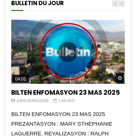
BULLETIN DU JOUR
Watch
04:01
BILTEN ENFOMASYON 23 MAS 2025
JOHN BOISGUENE
1 AN AGO
BILTEN ENFOMASYON 23 MAS 2025
PREZANTASYON : MARY STHEPHANIE
LAGUERRE. REYALIZASYON : RALPH