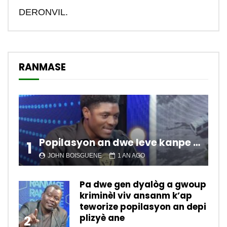
DERONVIL.
RANMASE
Popilasyon an dwe leve kanpe pou chanje sitiyasyon kawotik l’ap viv nan peyi a.
1
JOHN BOISGUENE
1 AN AGO
Pa dwe gen dyalòg a gwoup
kriminèl viv ansanm k’ap
teworize popilasyon an depi
plizyè ane
2