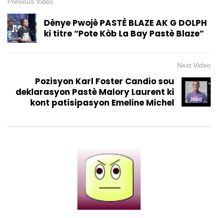
Previous Video
Soukar et Emmanuel S. Laurent
Dènye Pwojè PASTÈ BLAZE AK G DOLPH
9.5K
163
ki titre “Pote Kòb La Bay Pastè Blaze”
Préparation de la Soirée
acoustique 5:7, Dj Kemissa, Mide
à la Caféière , Delmas 83
Next Video
1K
3
Pozisyon Karl Foster Candio sou
CARAIBES CULTURE + || Samedi 15
deklarasyon Pastè Malory Laurent ki
Février 2025
kont patisipasyon Emeline Michel
1.3K
10
CARAIBES CULTURE + || SAMEDI 08
MARS 2025
2.2K
19
CARAIBES CULTURE + || SAMEDI 15
MARS 2025
1.4K
9