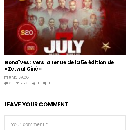
Mèt Fah, yon pwodiktè mizik
ayisyen ka viv totalman de
metye yo…
1K
3
Entèvyou avèk Dener CEIDE,
Roody DELPE, Mass KÒD epi Mèt
FAH sou 70 lane ritm ak eritaj
KONPA
3.8K
55
Gonaïves : vers la tenue de la 5e édition de
« Zetwal Ciné »
8 MOIS AGO
0
9.2K
0
0
LEAVE YOUR COMMENT