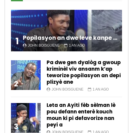
Popilasyon an dwe leve kanpe pou chanje sitiyasyon kawotik l’ap viv nan peyi a.
1
JOHN BOISGUENE
1 AN AGO
Pa dwe gen dyalòg a gwoup
kriminèl viv ansanm k’ap
teworize popilasyon an depi
plizyè ane
2
JOHN BOISGUENE
1 AN AGO
Leta an Ayiti fèb sèlman lè
pou defann enterè kouch
moun ki pi defavorize nan
peyi a
3
JOHN BOISGUENE
1 AN AGO