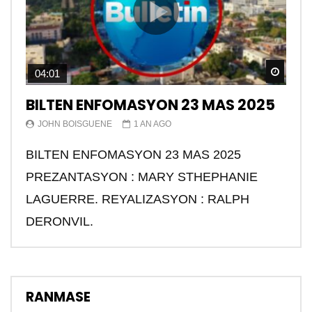
Watch
04:01
BILTEN ENFOMASYON 23 MAS 2025
JOHN BOISGUENE
1 AN AGO
BILTEN ENFOMASYON 23 MAS 2025
PREZANTASYON : MARY STHEPHANIE
LAGUERRE. REYALIZASYON : RALPH
DERONVIL.
RANMASE