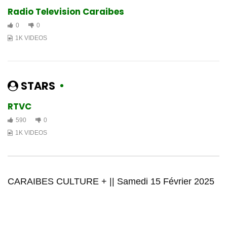
prezante denye EP li ki pote non
Radio Television Caraibes
Dieu-Fils
0
0
1.4K
5
1K VIDEOS
CULTURE PLUS | Samedi 8 Juin
2024
1.5K
8
STARS
Émission spéciale en prélude à:
RTVC
Haïti Fashion Street
590
0
1.5K
32
1K VIDEOS
CARAIBES CULTURE PLUS | SAMEDI
20 JUILLET 2024
2.3K
16
CARAIBES CULTURE + || Samedi 15 Février 2025
Caraibes Culture Plus | Samedi
20 Juillet 2024
1.3K
2