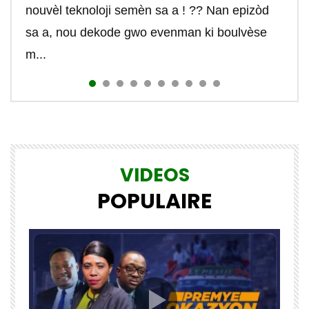
nouvèl teknoloji semèn sa a ! ?? Nan epizòd
nom...
nouvelle vie dans laquelle ils peuvent choisir...
contrôle...
#r...
#johnboisguene #tekte...
sa a, nou dekode gwo evenman ki boulvèse
m...
VIDEOS
POPULAIRE