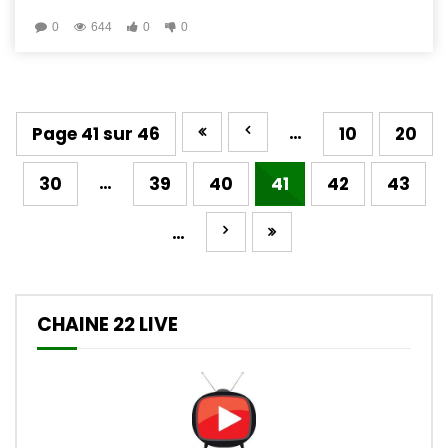
0
644
0
0
…
Page 41 sur 46
10
20
…
30
39
40
41
42
43
…
CHAINE 22 LIVE