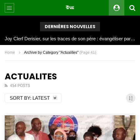
DERNIÈRES NOUVELLES
Joy Clerf Derisier, sur les traces de son père : évangéliser par la musique
Home
Archive by Category "Actualites"
(Page 41)
ACTUALITES
454 POSTS
SORT BY:
LATEST