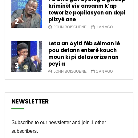
kriminèl viv ansanm k’ap
teworize popilasyon an depi
plizyè ane
2
JOHN BOISGUENE
1 AN AGO
Leta an Ayiti fèb sèlman lè
pou defann enterè kouch
moun ki pi defavorize nan
peyi a
3
JOHN BOISGUENE
1 AN AGO
NEWSLETTER
Subscribe to our newsletter and join 1 other
subscribers.