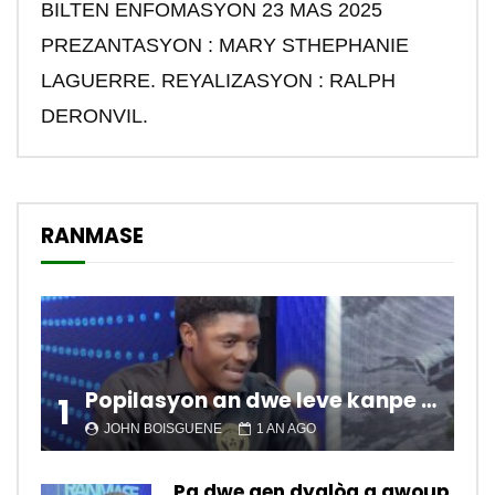
BILTEN ENFOMASYON 23 MAS 2025
PREZANTASYON : MARY STHEPHANIE
LAGUERRE. REYALIZASYON : RALPH
DERONVIL.
RANMASE
Popilasyon an dwe leve kanpe pou chanje sitiyasyon kawotik l’ap viv nan peyi a.
1
JOHN BOISGUENE
1 AN AGO
Pa dwe gen dyalòg a gwoup