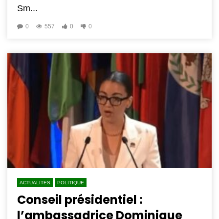
Sm...
0
557
0
0
ACTUALITES
POLITIQUE
Conseil présidentiel :
l’ambassadrice Dominique