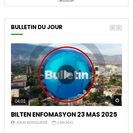
BULLETIN DU JOUR
Watch
04:01
BILTEN ENFOMASYON 23 MAS 2025
JOHN BOISGUENE
1 AN AGO